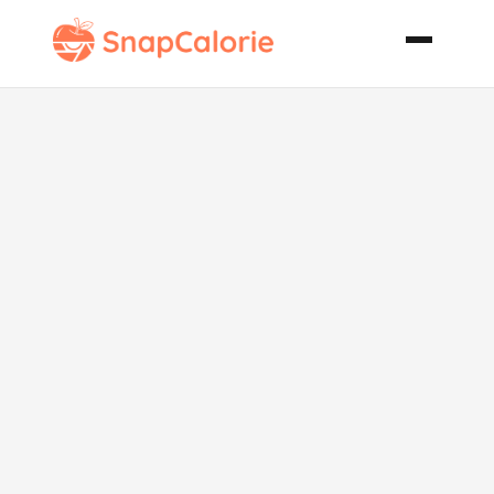
Szechuan
Style Green
Beans