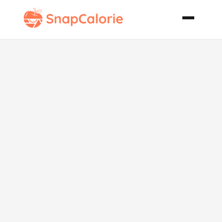
Kaylenes
Prawn
Skewers