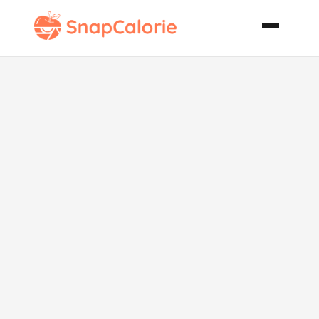
Aebleskiver
Poffertjes