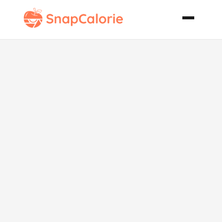
Peanut Butter
and Jelly Mini
or Regular
Size Muffins