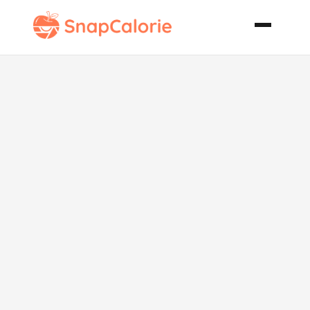
French
Pepper Steak
Steak Au
Poivre