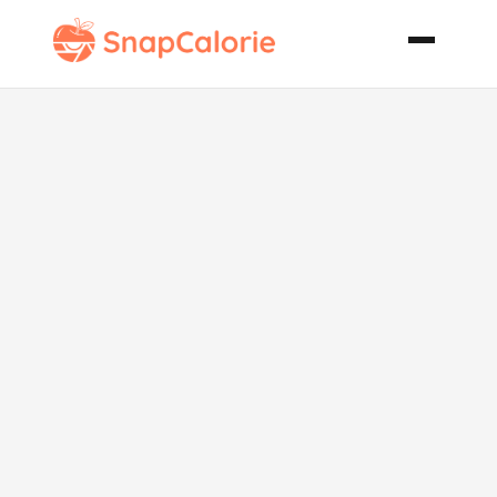
Winter
Vegetable
Croustade Au
Gratin