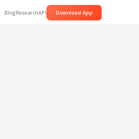
Blog
Research
API
Download App
uper