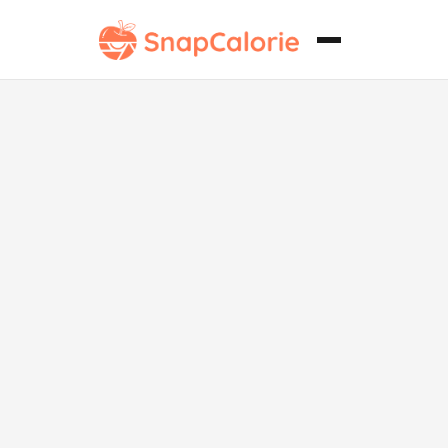
Yogur bajo en
grasa con
arándanos y
miel