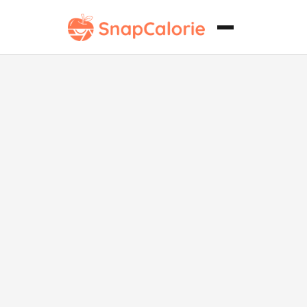
Yakitori de
carne de res
Keto