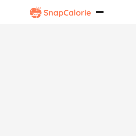
Verduras y
pollo
salteados al
estilo de la