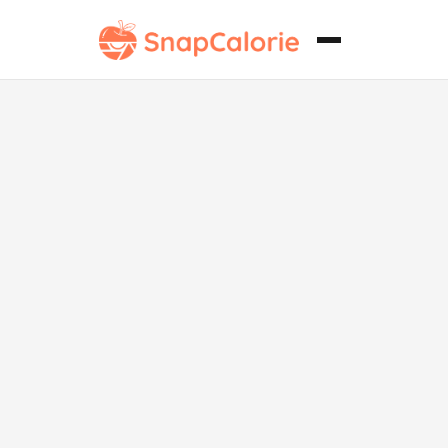
Verduras
Mixtas Asadas
al Horno Altas
en Proteínas