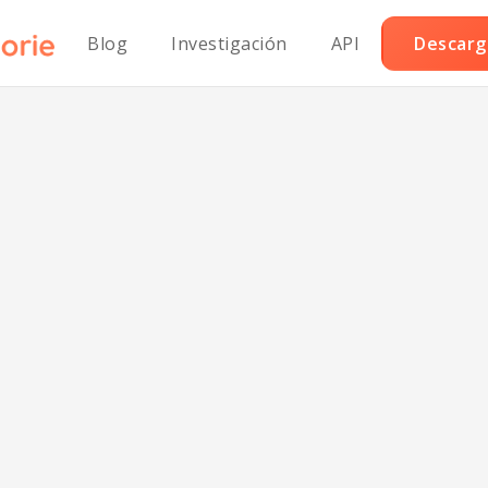
Blog
Investigación
API
Descarga
do Benedictino
en Sodio