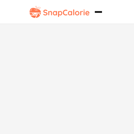
Tártaro
Clásico de
Atún Keto