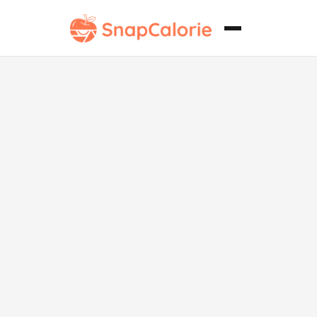
Trozos de
Pollo Cajún
Alto en
Proteínas