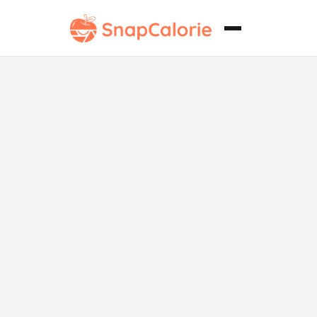
Tostada de
mantequilla
de almendra
sin azúcar con