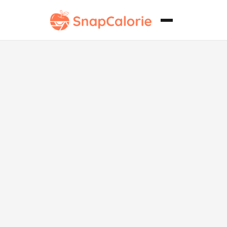
Tortitas
vegetarianas
de carne
Toledo