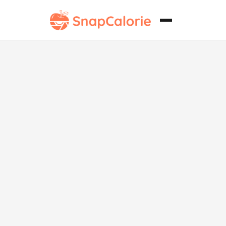
Tortitas de
coliflor sin
gluten