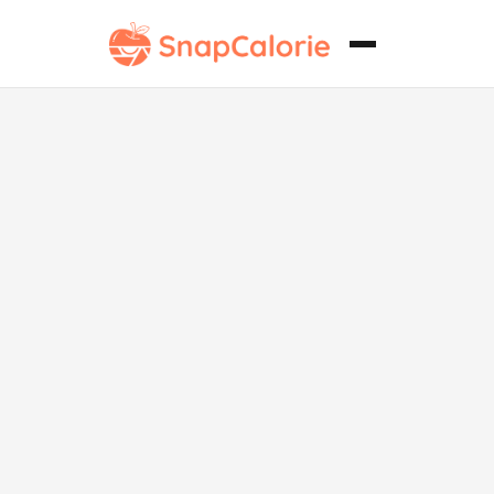
Tortitas de
Arroz con
Manzana y
Canela sin