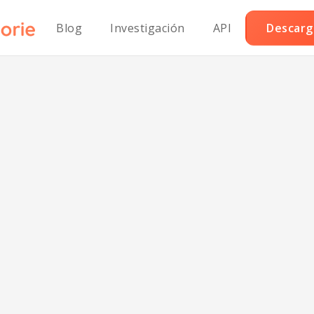
Blog
Investigación
API
Descarga
tilla cargada baj
carbohidratos