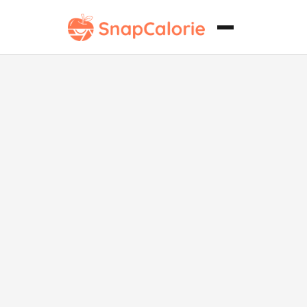
Tortellini de
Ternera Sin
Lácteos