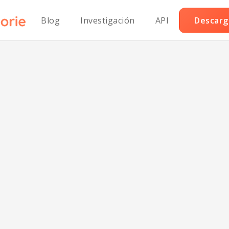
Blog
Investigación
API
Descarga
Terrina Clásica
mpestre sin láct