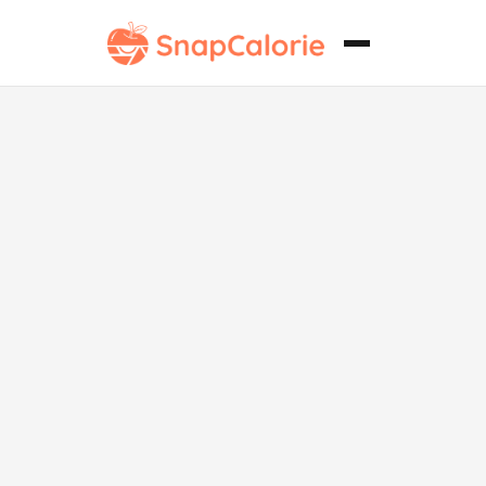
Ternera con
Frijoles
Negros sin
Soja