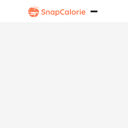
Tacos de
pecho de res
para Whole30.