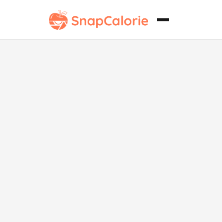
Tacos de
camarones
fritos bajos en
grasa.