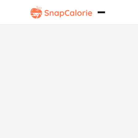
Tacos clásicos
de pollo
vegano