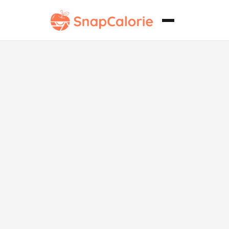
Taco de carne
asada sin
lácteos con
chipotle