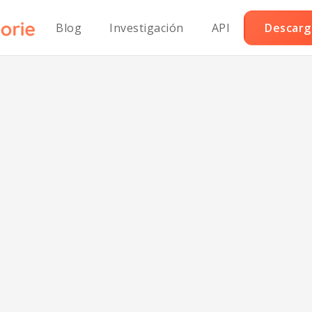
Blog
Investigación
API
Descarga
hi Horneado Baj
Carbohidratos