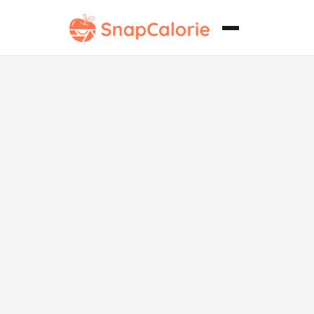
Sushi de
huevas de
pescado paleo