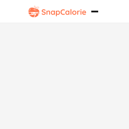
Sundal de
Garbanzos
con la Dieta
Mediterránea