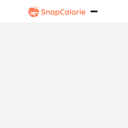
Sukiyaki
vegano de
"carne" con
tofu y