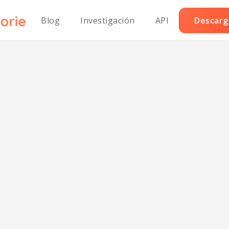
Blog
Investigación
API
Descarga
laki griego salu
para el corazón