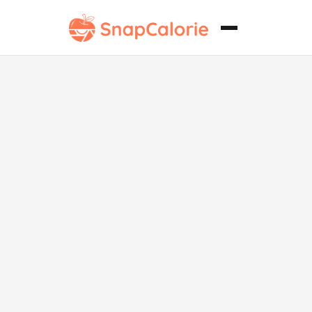
Sopa polaca
de krupnik
baja en sodio