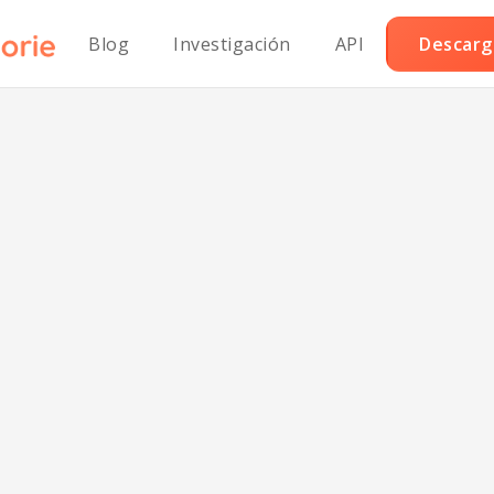
Blog
Investigación
API
Descarga
 de tomate cr
pimiento rojo as
dable para el co