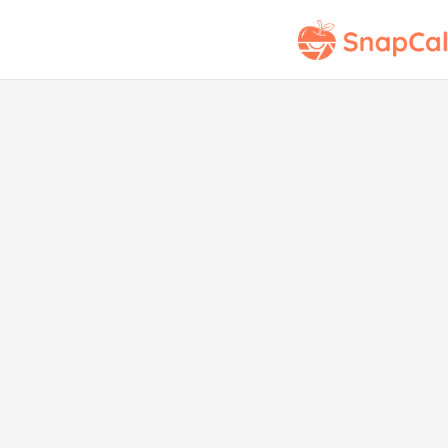
Sopa
y 
salu