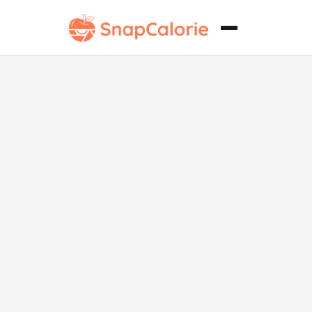
Sopa de
Berros sin
lácteos