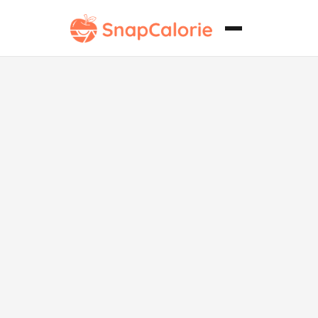
Sopa de
alubias
blancas
abundante