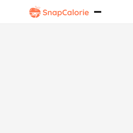
Sándwich de
Pollo
Crujiente sin
Lácteos