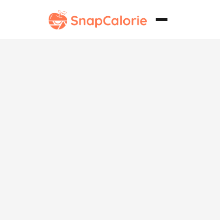
Sándwich de
Pollo con
Galleta Sin
Gluten.