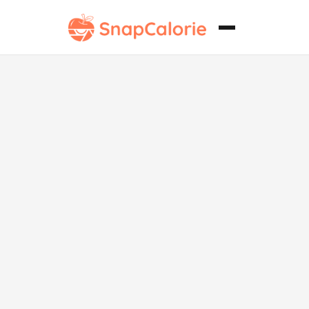
Sándwich de
pollo a la
parrilla bajo
en grasa y