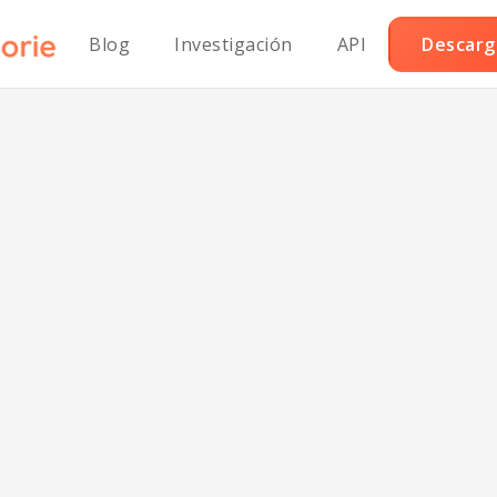
Blog
Investigación
API
Descarga
ándwich de pa
fundido bajo e
carbohidratos