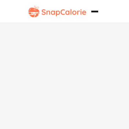
Sándwich de
Mero
Crujiente Keto