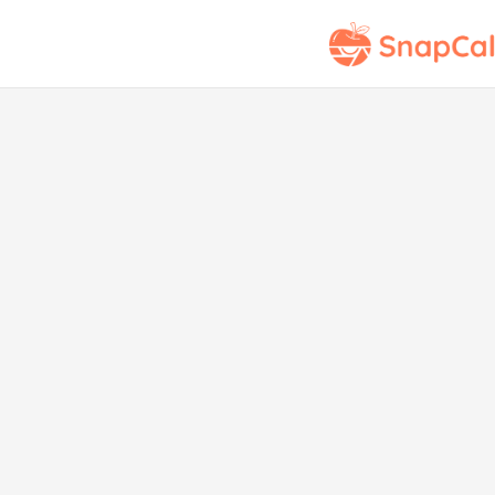
Sán
Pol