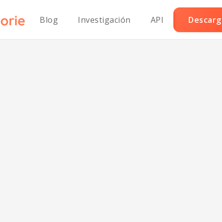
Blog
Investigación
API
Descarga
dwich de Filet
lo Crujiente sin 