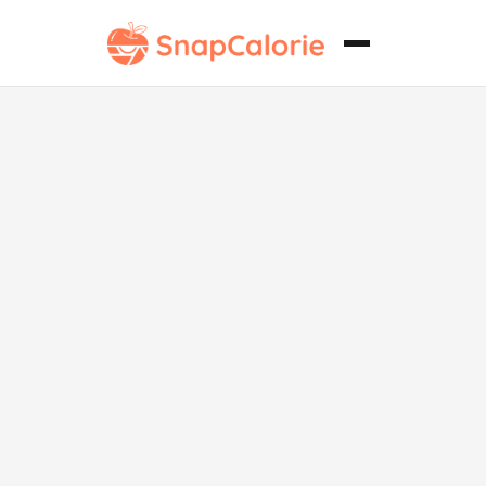
Sándwich de
Desayuno con
Bacon, Huevo,
Queso y Bajo