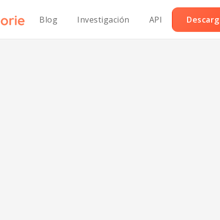
Blog
Investigación
API
Descarga
ndwich Clásico
duras Bajo en S