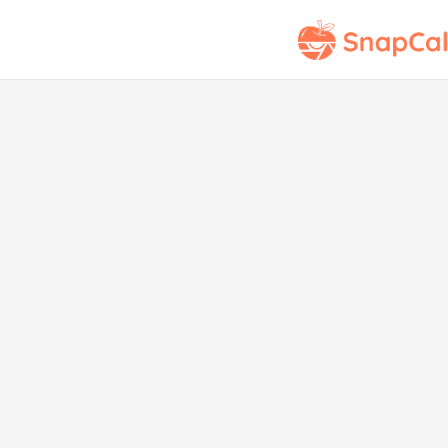
Sá
bag
car