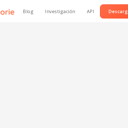
Blog
Investigación
API
Descarga
ndwich clásico
uette sin gluten
ne de res asada
hierbas.