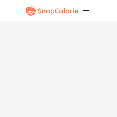
Sándwich
clásico de
bagel bajo en
grasa