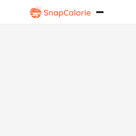
Scialatielli
vegano de
frutos del mar