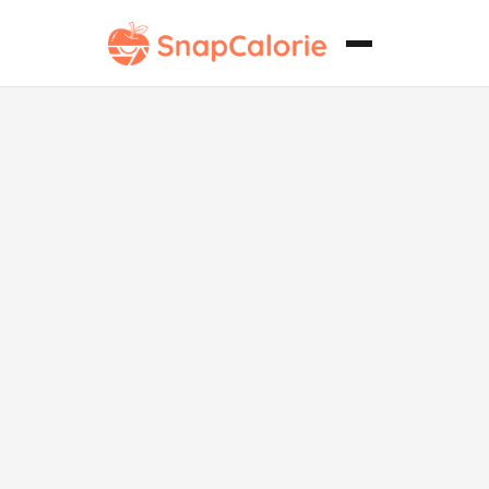
Sarmale
Whole30 en
Hojas de
Repollo