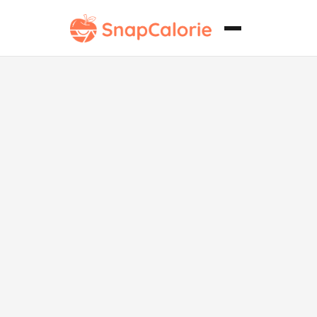
Salteado
Picante de
Okra Bajo en
Sodio