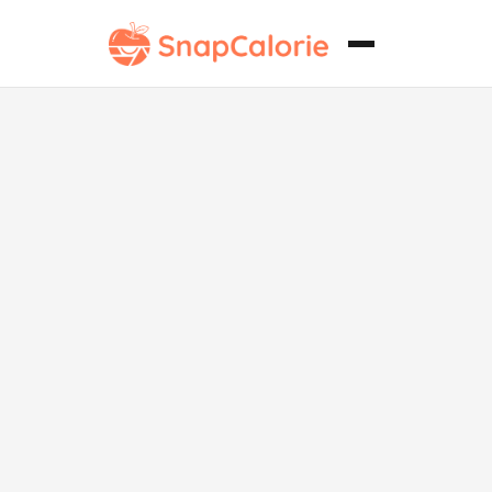
Salsa de
Espaguetis
Vegana de
Pavo