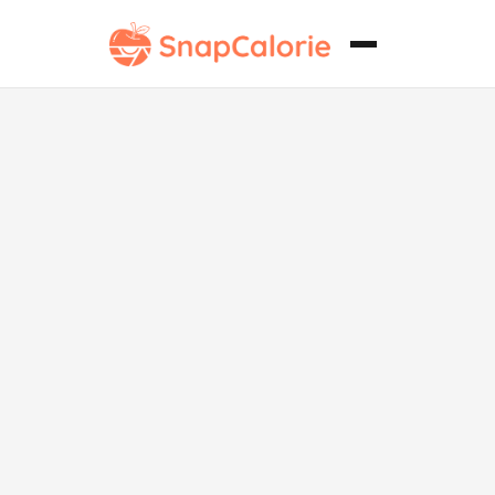
Salsa de
Chimichurri
Baja en Sodio